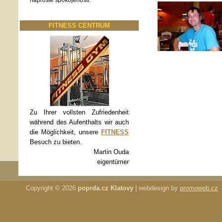
naprosté spokojenosti.
FITNESS CENTRUM
Zu Ihrer vollsten Zufriedenheit
während des Aufenthalts wir auch
die Möglichkeit, unsere
FITNESS
Besuch zu bieten.
Martin Ouda
eigentümer
Copyright © 2026
poprda.cz Klatovy
| webdesign by
promoweb.cz