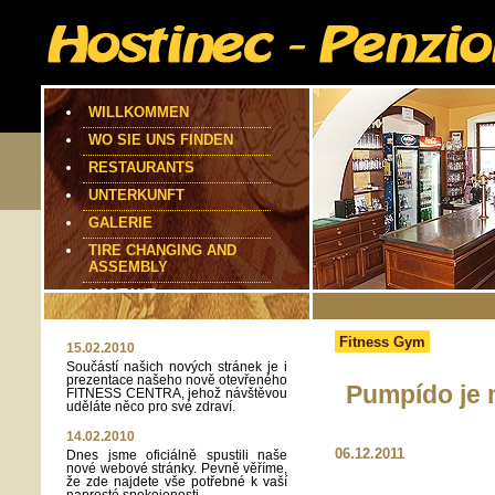
WILLKOMMEN
WO SIE UNS FINDEN
RESTAURANTS
UNTERKUNFT
GALERIE
TIRE CHANGING AND
ASSEMBLY
KONTAKT
Fitness Gym
15.02.2010
Součástí našich nových stránek je i
prezentace našeho nově otevřeného
Pumpído je 
FITNESS CENTRA, jehož návštěvou
uděláte něco pro své zdraví.
14.02.2010
06.12.2011
Dnes jsme oficiálně spustili naše
nové webové stránky. Pevně věříme,
že zde najdete vše potřebné k vaší