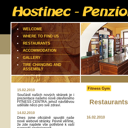
WELCOME
WHERE TO FIND US
RESTAURANTS
ACCOMMODATION
GALLERY
TIRE CHANGING AND
ASSEMBLY
CONTACT
Fitness Gym
15.02.2010
Součástí našich nových stránek je i
prezentace našeho nově otevřeného
Restaurants
FITNESS CENTRA, jehož návštěvou
uděláte něco pro své zdraví.
14.02.2010
16.02.2010
Dnes jsme oficiálně spustili naše
nové webové stránky. Pevně věříme,
že zde najdete vše potřebné k vaší