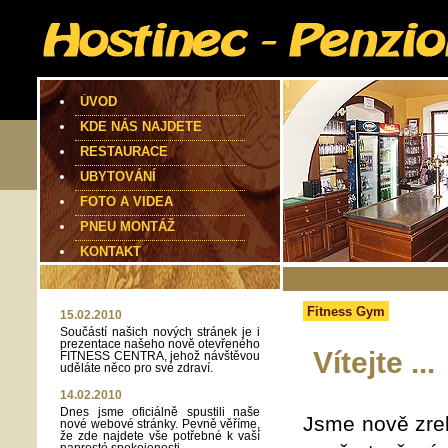
ÚVOD
KDE NÁS NAJDETE
RESTAURACE
UBYTOVÁNÍ
FOTO A VIDEA
PNEU MONTÁŽ
KONTAKT
Fitness Gym
15.02.2010
Součástí našich nových stránek je i
prezentace našeho nově otevřeného
Vítejte ...
FITNESS CENTRA, jehož návštěvou
uděláte něco pro své zdraví.
14.02.2010
Dnes jsme oficiálně spustili naše
Jsme nově zrek
nové webové stránky. Pevně věříme,
že zde najdete vše potřebné k vaší