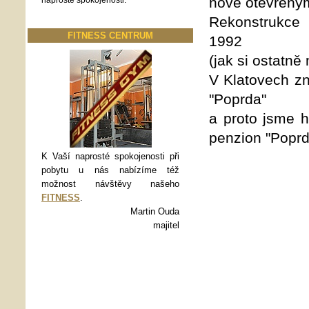
nově otevřený
naprosté spokojenosti.
Rekonstrukce
FITNESS CENTRUM
1992
(jak si ostatn
V Klatovech zn
"Poprda"
a proto jsme ho
penzion "Poprd
K Vaší naprosté spokojenosti při
pobytu u nás nabízíme též
možnost návštěvy našeho
FITNESS
.
Martin Ouda
majitel